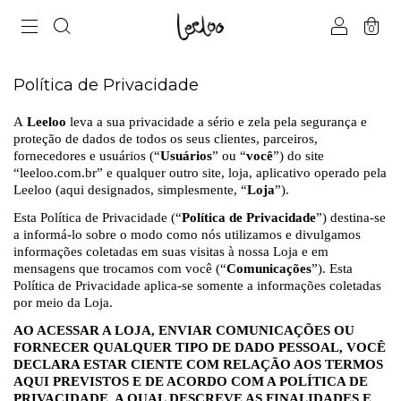
0
Política de Privacidade
A
Leeloo
leva a sua privacidade a sério e zela pela segurança e
proteção de dados de todos os seus clientes, parceiros,
fornecedores e usuários (“
Usuários
” ou “
você
”) do site
“leeloo.com.br” e qualquer outro site, loja, aplicativo operado pela
Leeloo (aqui designados, simplesmente, “
Loja
”).
Esta Política de Privacidade (“
Política de Privacidade
”) destina-se
a informá-lo sobre o modo como nós utilizamos e divulgamos
informações coletadas em suas visitas à nossa Loja e em
mensagens que trocamos com você (“
Comunicações
”). Esta
Política de Privacidade aplica-se somente a informações coletadas
por meio da Loja.
AO ACESSAR A LOJA, ENVIAR COMUNICAÇÕES OU
FORNECER QUALQUER TIPO DE DADO PESSOAL, VOCÊ
DECLARA ESTAR CIENTE COM RELAÇÃO AOS TERMOS
AQUI PREVISTOS E DE ACORDO COM A POLÍTICA DE
PRIVACIDADE, A QUAL DESCREVE AS FINALIDADES E