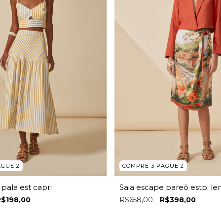
AGUE 2
COMPRE 3 PAGUE 2
pala est capri
Saia escape pareô estp. le
R$198,00
R$658,00
R$398,00