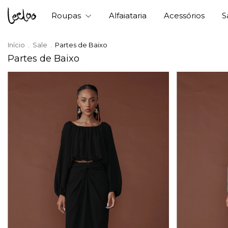
Roupas
Alfaiataria
Acessórios
S
Início
.
Sale
.
Partes de Baixo
Partes de Baixo