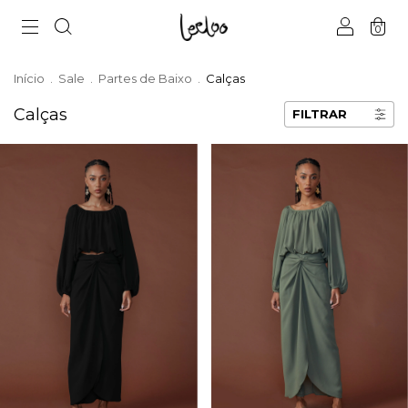
0
Início
.
Sale
.
Partes de Baixo
.
Calças
Calças
FILTRAR