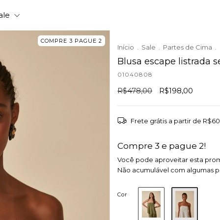
ale
COMPRE 3 PAGUE 2
Início
.
Sale
.
Partes de Cima
.
Blusa escape listrada 
01040808
R$478,00
R$198,00
Frete grátis
a partir de
R$60
Compre 3 e pague 2!
Você pode aproveitar esta pro
Não acumulável com algumas 
Cor