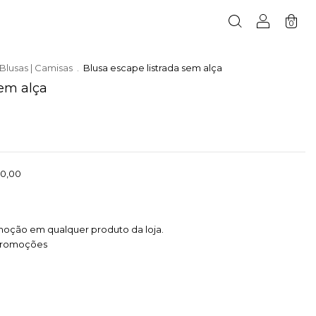
0
Blusas | Camisas
.
Blusa escape listrada sem alça
sem alça
0,00
moção em qualquer produto da loja.
promoções