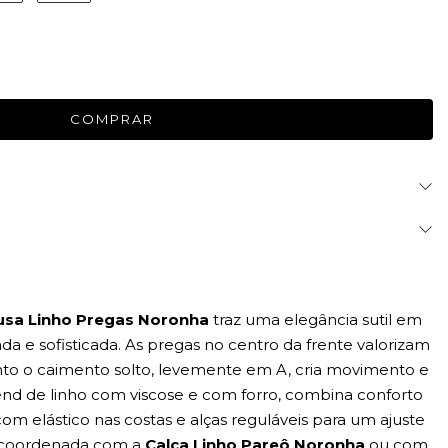
usa Linho Pregas Noronha
traz uma elegância sutil em
 e sofisticada. As pregas no centro da frente valorizam
to o caimento solto, levemente em A, cria movimento e
lend de linho com viscose e com forro, combina conforto
m elástico nas costas e alças reguláveis para um ajuste
r coordenada com a
Calça Linho Pareô Noronha
ou com