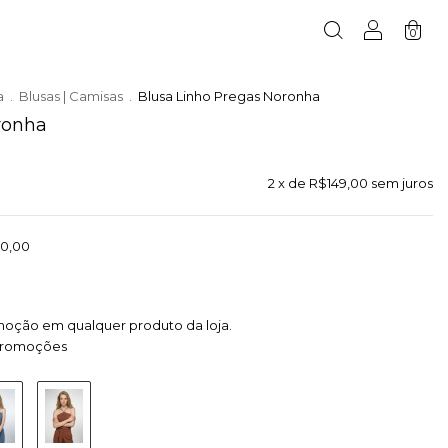
0
a
.
Blusas | Camisas
.
Blusa Linho Pregas Noronha
ronha
2
x de
R$149,00
sem juros
0,00
moção em qualquer produto da loja.
promoções