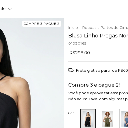
ale
COMPRE 3 PAGUE 2
Início
.
Roupas
.
Partes de Cim
Blusa Linho Pregas No
01030165
R$298,00
Frete grátis
a partir de
R$60
Compre 3 e pague 2!
Você pode aproveitar esta pro
Não acumulável com algumas 
Cor