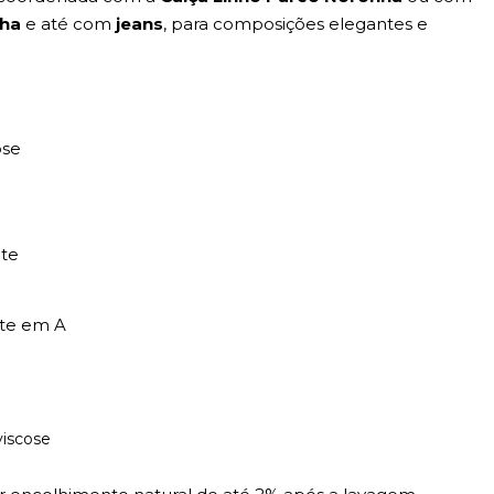
nha
e até com
jeans
, para composições elegantes e
ose
nte
te em A
viscose