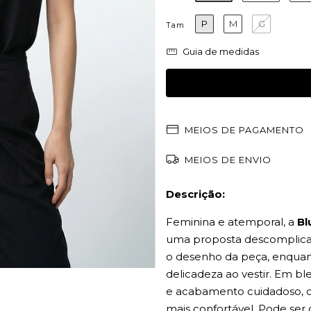
P
M
G
Tam
Guia de medidas
MEIOS DE PAGAMENTO
MEIOS DE ENVIO
Descrição:
Feminina e atemporal, a
Bl
uma proposta descomplicada
o desenho da peça, enquan
delicadeza ao vestir. Em b
e acabamento cuidadoso, co
mais confortável. Pode se