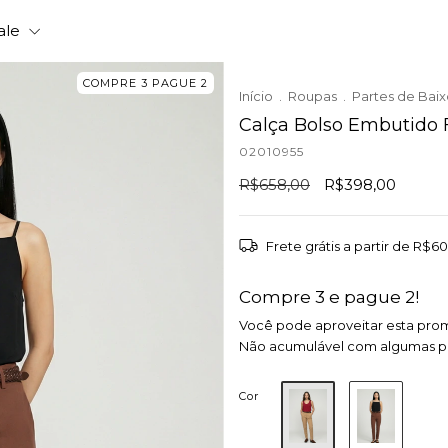
ale
COMPRE 3 PAGUE 2
Início
.
Roupas
.
Partes de Bai
Calça Bolso Embutido 
02010955
R$658,00
R$398,00
Frete grátis
a partir de
R$60
Compre 3 e pague 2!
Você pode aproveitar esta pro
Não acumulável com algumas 
Cor