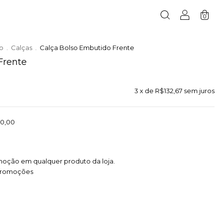
0
xo
.
Calças
.
Calça Bolso Embutido Frente
Frente
3
x de
R$132,67
sem juros
0,00
moção em qualquer produto da loja.
promoções