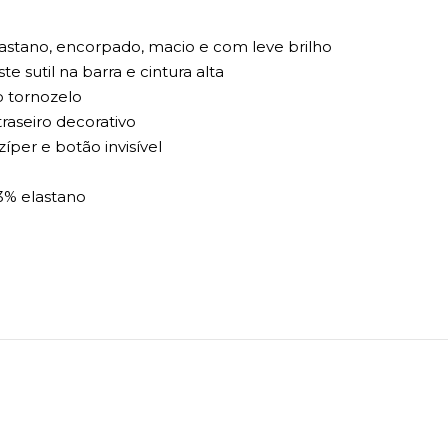
astano, encorpado, macio e com leve brilho
e sutil na barra e cintura alta
o tornozelo
traseiro decorativo
per e botão invisível
3% elastano