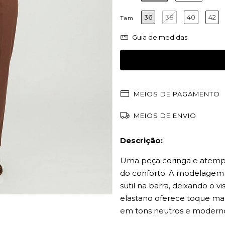
36
38
40
42
Tam
Guia de medidas
MEIOS DE PAGAMENTO
MEIOS DE ENVIO
Descrição:
Uma peça coringa e atempo
do conforto. A modelagem r
sutil na barra, deixando o 
elastano oferece toque mac
em tons neutros e modernos,