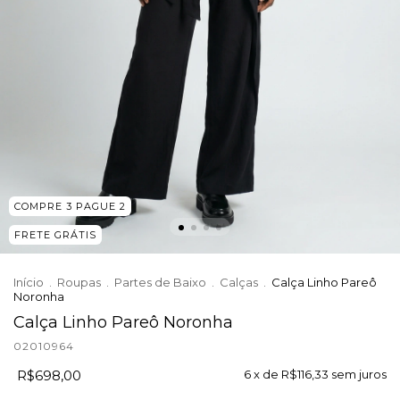
COMPRE 3 PAGUE 2
FRETE GRÁTIS
Início
.
Roupas
.
Partes de Baixo
.
Calças
.
Calça Linho Pareô
Noronha
Calça Linho Pareô Noronha
02010964
R$698,00
6
x de
R$116,33
sem juros