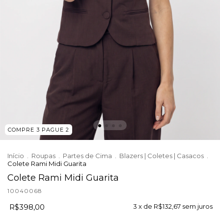
COMPRE 3 PAGUE 2
Início
.
Roupas
.
Partes de Cima
.
Blazers | Coletes | Casacos
.
Colete Rami Midi Guarita
Colete Rami Midi Guarita
10040068
R$398,00
3
x de
R$132,67
sem juros