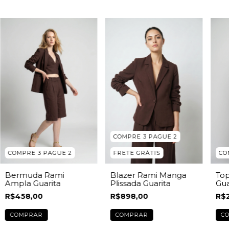
COMPRE 3 PAGUE 2
COMPRE 3 PAGUE 2
FRETE GRÁTIS
CO
Bermuda Rami
Blazer Rami Manga
Top
Ampla Guarita
Plissada Guarita
Gua
R$458,00
R$898,00
R$
COMPRAR
COMPRAR
C