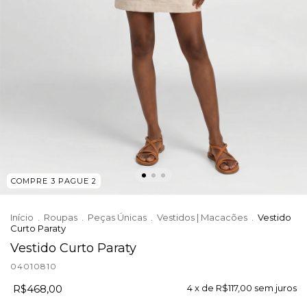
COMPRE 3 PAGUE 2
Início
.
Roupas
.
Peças Únicas
.
Vestidos | Macacões
.
Vestido
Curto Paraty
Vestido Curto Paraty
04010810
R$468,00
4
x de
R$117,00
sem juros