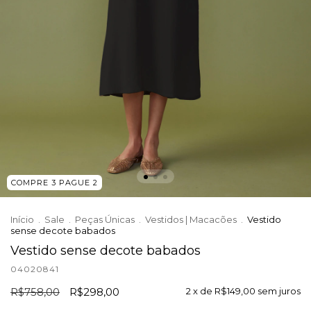
COMPRE 3 PAGUE 2
Início
.
Sale
.
Peças Únicas
.
Vestidos | Macacões
.
Vestido
sense decote babados
Vestido sense decote babados
04020841
R$758,00
R$298,00
2
x de
R$149,00
sem juros