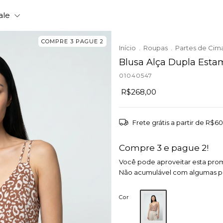
ale
COMPRE 3 PAGUE 2
Início
.
Roupas
.
Partes de Cim
Blusa Alça Dupla Est
01040547
R$268,00
Frete grátis
a partir de
R$60
Compre 3 e pague 2!
Você pode aproveitar esta pro
Não acumulável com algumas 
Cor