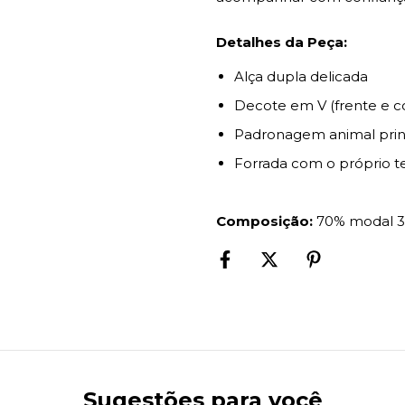
Detalhes da Peça:
Alça dupla delicada
Decote em V (frente e c
Padronagem animal prin
Forrada com o próprio 
Composição:
70% modal 3
Sugestões para você