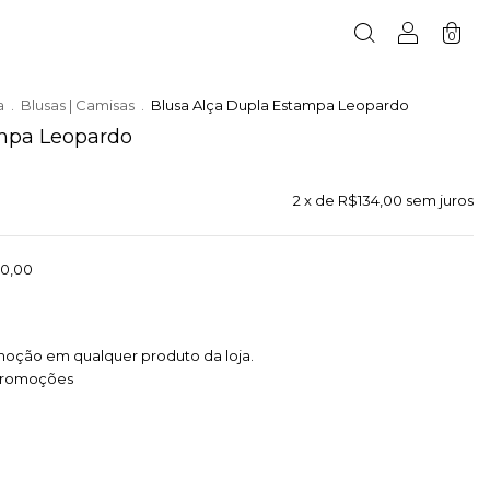
0
a
.
Blusas | Camisas
.
Blusa Alça Dupla Estampa Leopardo
ampa Leopardo
2
x de
R$134,00
sem juros
0,00
moção em qualquer produto da loja.
promoções