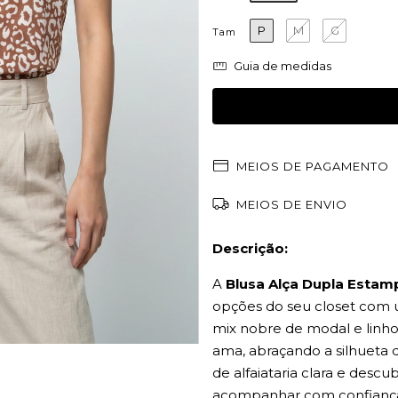
P
M
G
Tam
Guia de medidas
MEIOS DE PAGAMENTO
MEIOS DE ENVIO
Descrição:
A
Blusa Alça Dupla Esta
opções do seu closet com 
mix nobre de modal e linho,
ama, abraçando a silhueta
de alfaiataria clara e descu
acompanhar com confiança 