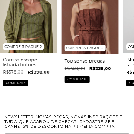
COMPRE 3 PAGUE 2
CO
COMPRE 3 PAGUE 2
Camisa escape
Blu
Top sense pregas
listrada botões
Re
R$458,00
R$238,00
R$578,00
R$398,00
R$
COMPRAR
COMPRAR
C
NEWSLETTER: NOVAS PEÇAS, NOVAS INSPIRAÇÕES E
TUDO QUE ACABOU DE CHEGAR. CADASTRE-SE E
GANHE 15% DE DESCONTO NA PRIMEIRA COMPRA.