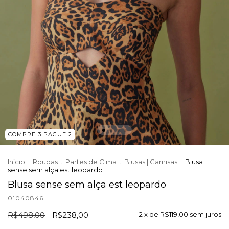
COMPRE 3 PAGUE 2
Início
.
Roupas
.
Partes de Cima
.
Blusas | Camisas
.
Blusa
sense sem alça est leopardo
Blusa sense sem alça est leopardo
01040846
R$498,00
R$238,00
2
x de
R$119,00
sem juros