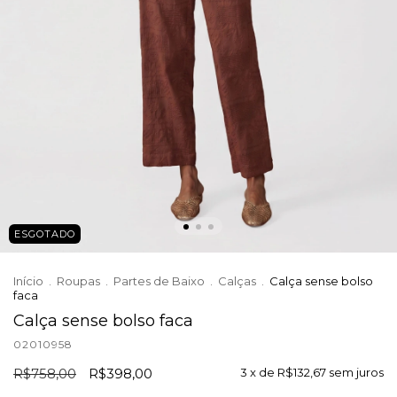
ESGOTADO
Início
.
Roupas
.
Partes de Baixo
.
Calças
.
Calça sense bolso
faca
Calça sense bolso faca
02010958
R$758,00
R$398,00
3
x de
R$132,67
sem juros